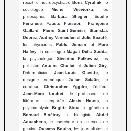
reçoit le neuropsychiatre
Boris Cyrulnik
, le
sociologue
Michel Wieviorka
, les
philosophes
Barbara Stiegler
,
Estelle
Ferrarese
,
Fausto Fraisopi
,
Françoise
Gaillard
,
Pierre Saint-Germier
,
Stanislas
Deprez
,
Audrey Vermeulen
et
Julie Beauté
,
les physiciens
Pablo Jensen
et
Marc
Halévy
, la sociologue
Magali Della Sudda
,
la psychologue
Séverine Falkowicz
, les
politistes
Antoine Chollet
et
Julien Giry
,
l’informaticien
Jean-Louis Giavitto
, le
designer numérique
Julian Salaün
, le
curateur
Christopher Yggdre
, l’éditeur
Jean-Marc Loubet
, le professeur de
littérature comparée
Alexis Nouss
, la
psychanalyste
Brigitte Stora
, le généticien
Bernard Binétruy
, le biologiste
Abdel
Aouacheria
, le chercheur en sciences de
gestion
Ousama Bouiss
, les journalistes et